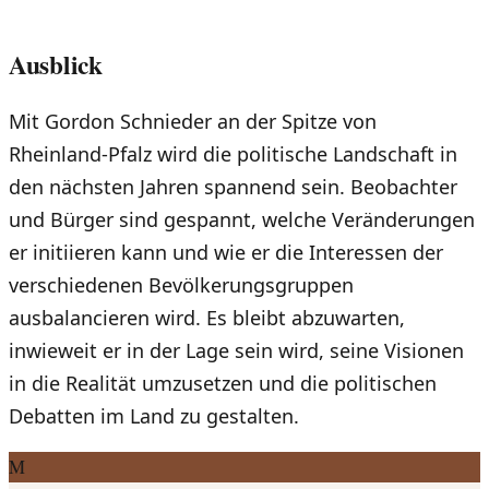
Ausblick
Mit Gordon Schnieder an der Spitze von
Rheinland-Pfalz wird die politische Landschaft in
den nächsten Jahren spannend sein. Beobachter
und Bürger sind gespannt, welche Veränderungen
er initiieren kann und wie er die Interessen der
verschiedenen Bevölkerungsgruppen
ausbalancieren wird. Es bleibt abzuwarten,
inwieweit er in der Lage sein wird, seine Visionen
in die Realität umzusetzen und die politischen
Debatten im Land zu gestalten.
M