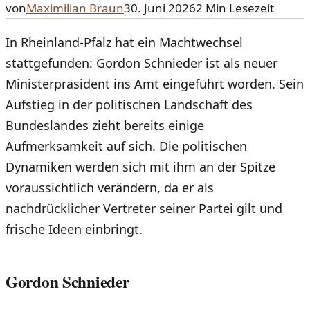
von
Maximilian Braun
30. Juni 2026
2
Min Lesezeit
In Rheinland-Pfalz hat ein Machtwechsel
stattgefunden: Gordon Schnieder ist als neuer
Ministerpräsident ins Amt eingeführt worden. Sein
Aufstieg in der politischen Landschaft des
Bundeslandes zieht bereits einige
Aufmerksamkeit auf sich. Die politischen
Dynamiken werden sich mit ihm an der Spitze
voraussichtlich verändern, da er als
nachdrücklicher Vertreter seiner Partei gilt und
frische Ideen einbringt.
Gordon Schnieder