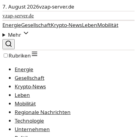
7. August 2026
vzap-server.de
vzap-server.de
Energie
Gesellschaft
Krypto-News
Leben
Mobilität
Mehr
Rubriken
Energie
Gesellschaft
Krypto-News
Leben
Mobilität
Regionale Nachrichten
Technologie
Unternehmen