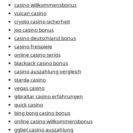
casino willkommensbonus
vulcan casino
crypto casino sicherheit
joo casino bonus
casino deutschland bonus
casino freispiele
online casino seriös
blackjack casino bonus
casino auszahlung vergleich
starda casino
vegas casino
gibraltar casino erfahrungen
quick casino
bing bong casino bonus
online casino willkommensbonus
ggbet casino auszahlung