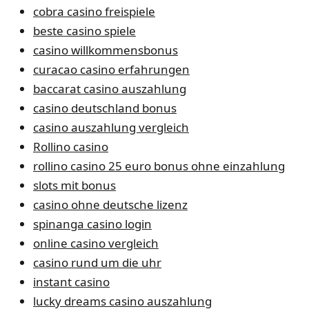
cobra casino freispiele
beste casino spiele
casino willkommensbonus
curacao casino erfahrungen
baccarat casino auszahlung
casino deutschland bonus
casino auszahlung vergleich
Rollino casino
rollino casino 25 euro bonus ohne einzahlung
slots mit bonus
casino ohne deutsche lizenz
spinanga casino login
online casino vergleich
casino rund um die uhr
instant casino
lucky dreams casino auszahlung